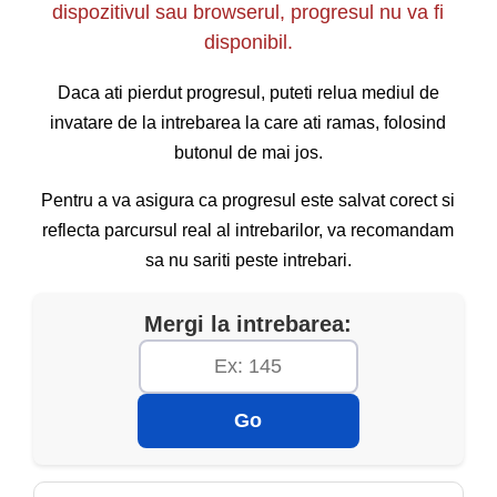
dispozitivul sau browserul, progresul nu va fi
agricole, precum și a vehiculelor care, prin
disponibil.
construcție sau din alte cauze, nu pot depăși
viteza de 50 km/h.
Daca ati pierdut progresul, puteti relua mediul de
invatare de la intrebarea la care ati ramas, folosind
butonul de mai jos.
Pentru a va asigura ca progresul este salvat corect si
reflecta parcursul real al intrebarilor, va recomandam
sa nu sariti peste intrebari.
Mergi la intrebarea:
Go