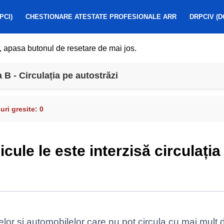
PCI)
CHESTIONARE ATESTATE PROFESIONALE ARR
DRPCIV (D
, apasa butonul de resetare de mai jos.
B - Circulația pe autostrăzi
ri gresite:
0
icule le este interzisă circulați
elor și automobilelor care nu pot circula cu mai mult