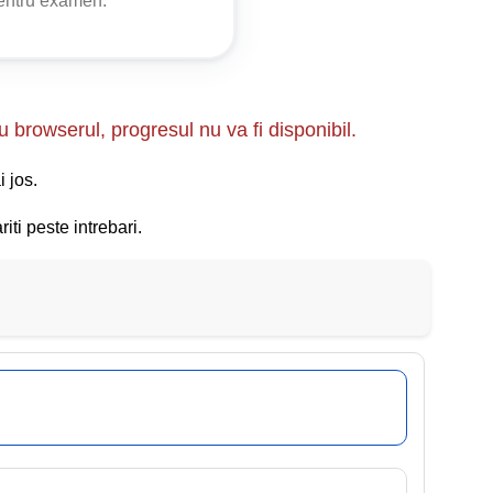
pentru examen.
se depășite, fără autorizație specială de transport
ă, a animalelor, a vehiculelor trase sau împinse cu
ropulsate pentru lucrări agricole, precum și a
u browserul, progresul nu va fi disponibil.
i jos.
iti peste intrebari.