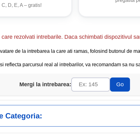
pregătită 
 C, D, E, A – gratis!
erzisă circulația pietonilor, a autovehiculelor cu gabarite sau ma
orm reglementărilor în vigoare, a vehiculelor cu tracțiune animal
edelor, a tractoarelor agricole sau forestiere și a mașinilor autop
uze, nu pot depăși viteza de 50 km/h.
care rezolvati intrebarile. Daca schimbati dispozitivul sa
vatare de la intrebarea la care ati ramas, folosind butonul de ma
i reflecta parcursul real al intrebarilor, va recomandam sa nu sar
Mergi la intrebarea:
Go
ge Categoria: