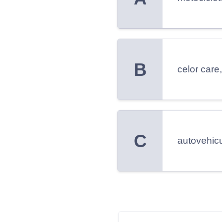
B
celor care
C
autovehicu