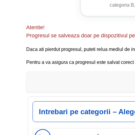
categoria B,
(1) Pe autostrăzi sau pe drumurile expres este int
eliberată de administratorul drumului public, conf
mâna, a bicicletelor, trotinetelor electrice și mop
Atentie!
vehiculelor care, prin construcție sau din alte ca
Progresul se salveaza doar pe dispozitivul pe 
Daca ati pierdut progresul, puteti relua mediul de in
Pentru a va asigura ca progresul este salvat corect s
Intrebari pe categorii – Ale