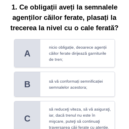
1. Ce obligații aveți la semnalele
agenților căilor ferate, plasați la
trecerea la nivel cu o cale ferată?
nicio obligație, deoarece agenții
A
căilor ferate dirijează garniturile
de tren;
să vă conformați semnificației
B
semnalelor acestora;
să reduceţi viteza, să vă asiguraţi,
iar, dacă trenul nu este în
C
mişcare, puteţi să continuaţi
traversarea căii ferate cu atenţie.