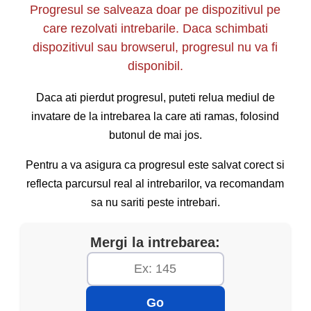
Articolul 140
Progresul se salveaza doar pe dispozitivul pe
care rezolvati intrebarile. Daca schimbati
(1)
La intersectarea unui drum public cu o cale
dispozitivul sau browserul, progresul nu va fi
ferată industrială, accesul vehiculelor feroviare
disponibil.
se face numai după semnalizarea
corespunzătoare și din timp de către cel puțin un
Daca ati pierdut progresul, puteti relua mediul de
agent de cale ferată.
invatare de la intrebarea la care ati ramas, folosind
(2)
În cazul prevăzut la alin. (1), conducătorii de
butonul de mai jos.
vehicule sunt obligați să se conformeze
semnificației semnalelor agenților de cale ferată.
Pentru a va asigura ca progresul este salvat corect si
reflecta parcursul real al intrebarilor, va recomandam
sa nu sariti peste intrebari.
Mergi la intrebarea:
Go