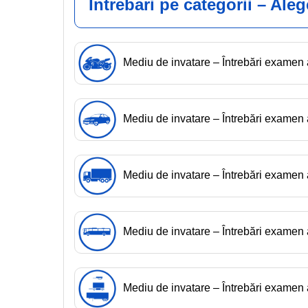
Intrebari pe categorii – Ale
(2) Polițistul care dirijează circulația poate efec
ocolească prin partea sa stângă sau dreaptă, iar 
Mediu de invatare – Întrebări exame
(3) La efectuarea comenzilor prevăzute la alin. (1) și
Mediu de invatare – Întrebări exame
Mediu de invatare – Întrebări exame
Mediu de invatare – Întrebări examen
Mediu de invatare – Întrebări exame