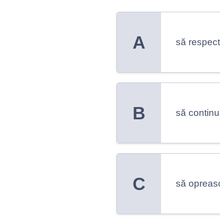
A
să respecte
B
să continu
C
să opreasc