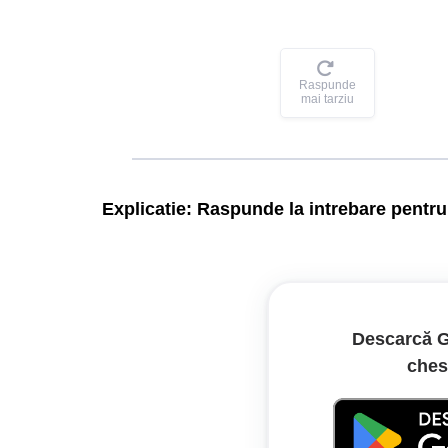
Raspunde
mai tarziu
Explicatie:
Raspunde la intrebare pentru 
Dacă polițistul se află în intersecție și îi adrese
făcut de polițist, și nu poziția sa.
Descarcă G
Legislație:
ches
Regulament de aplicare a OUG nr. 19