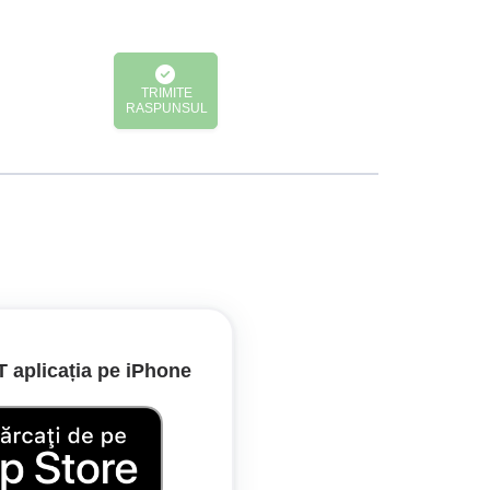
TRIMITE
RASPUNSUL
indică „Oprire”, acesta trebuie să respecte semnalul
aplicația pe iPhone