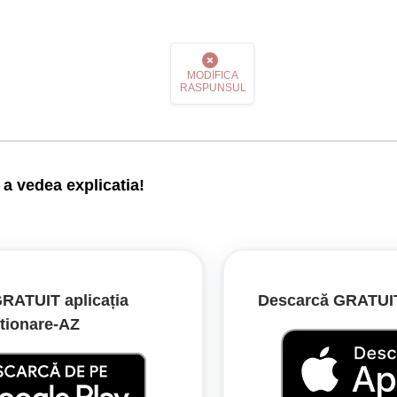
MODIFICA
RASPUNSUL
a vedea explicatia!
ază conducătorului auto un semnal diferit față de poziția sa care 
RATUIT aplicația
Descarcă GRATUIT 
tionare‑AZ
5/2002