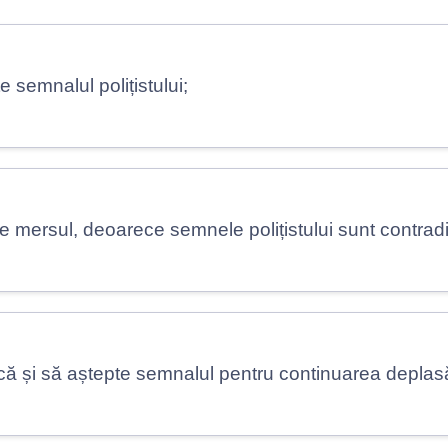
 semnalul polițistului;
e mersul, deoarece semnele polițistului sunt contradic
ă și să aștepte semnalul pentru continuarea deplasăr