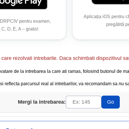
Aplicația iOS pentru 
a au următoarele semnificații:
o DRPCIV pentru examen,
pregătită 
 C, D, E, A – gratis!
e” pentru toți participanții la trafic care se apropie, cu excepția 
-o intersecție, aceasta nu impune oprirea conducătorilor de vehic
rire” pentru toți participanții la trafic care, indiferent de sensul l
care rezolvati intrebarile. Daca schimbati dispozitivul sa
e a dat acest semnal, polițistul poate coborî brațul sau brațele,
;
vatare de la intrebarea la care ati ramas, folosind butonul de ma
 a unui dispozitiv cu lumină roșie ori a bastonului fluorescent-ref
i reflecta parcursul real al intrebarilor, va recomandam sa nu sar
Mergi la intrebarea:
Go
 orientată către sol, semnifică reducerea vitezei;
zei de deplasare a vehiculelor sau grăbirea traversării drumului d