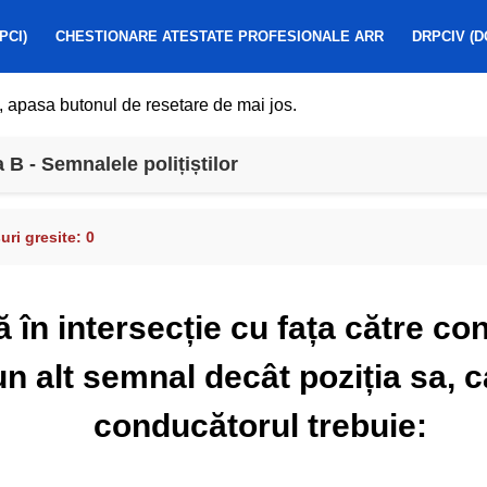
PCI)
CHESTIONARE ATESTATE PROFESIONALE ARR
DRPCIV (D
, apasa butonul de resetare de mai jos.
B - Semnalele polițiștilor
ri gresite:
0
lă în intersecție cu fața către co
n alt semnal decât poziția sa, 
conducătorul trebuie: