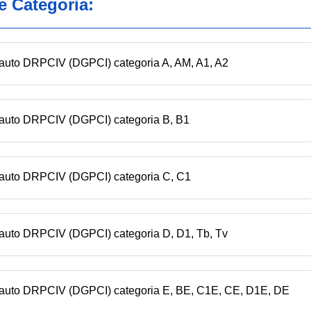
ge Categoria:
tua semnal cu brațul ca vehiculul să avanseze, să depășească, să t
pietonii să traverseze drumul ori să se oprească.
n auto DRPCIV (DGPCI) categoria A, AM, A1, A2
 (2), polițistul poate folosi și fluierul.​
n auto DRPCIV (DGPCI) categoria B, B1
n auto DRPCIV (DGPCI) categoria C, C1
 auto DRPCIV (DGPCI) categoria D, D1, Tb, Tv
n auto DRPCIV (DGPCI) categoria E, BE, C1E, CE, D1E, DE