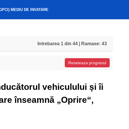
GPCI) MEDIU DE INVATARE
Intrebarea 1 din 44 | Ramase: 43
Reseteaza progresul
nducătorul vehiculului și îi
care înseamnă „Oprire“,