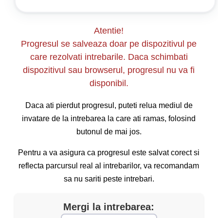
și avertizare sonoră, omologate, care să
corespundă condițiilor tehnice stabilite de
autoritatea competentă.
Atentie!
Progresul se salveaza doar pe dispozitivul pe
Articolul 13
care rezolvati intrebarile. Daca schimbati
Se interzice montarea la autovehicul, tractor
dispozitivul sau browserul, progresul nu va fi
agricol sau forestier, tramvai ori remorcă a
disponibil.
luminilor de altă culoare sau intensitate, a altor
lumini, dispozitive ori accesorii de avertizare
Daca ati pierdut progresul, puteti relua mediul de
decât cele omologate.
invatare de la intrebarea la care ati ramas, folosind
butonul de mai jos.
OUG nr. 195/2002
Pentru a va asigura ca progresul este salvat corect si
Articolul 101
reflecta parcursul real al intrebarilor, va recomandam
(1) Constituie contravenții și se sancționează cu
sa nu sariti peste intrebari.
amenda prevăzută în clasa a III-a de sancțiuni
următoarele fapte săvârșite de persoane fizice:
Mergi la intrebarea: