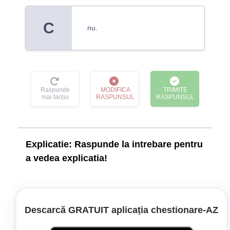
C
nu.
Raspunde
MODIFICA
TRIMITE
mai tarziu
RASPUNSUL
RASPUNSUL
Explicatie:
Raspunde la intrebare pentru
a vedea explicatia!
Nu este permisă montarea unui alt avertizor
sonor decât cel omologat de către autoritatea
competentă. Autovehiculele trebuie să fie
Descarcă GRATUIT aplicația chestionare‑AZ
echipate cu instalații de avertizare sonoră