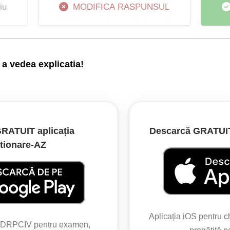
iu
MODIFICA RASPUNSUL
a vedea explicatia!
 permite oprirea pentru o perioadă de cel mult 5 minute, cu condiț
ală. Dacă vehiculul rămâne imobilizat mai mult de 5 minute, acea
RATUIT aplicația
Descarcă GRATUIT 
tionare‑AZ
195/2002
Aplicația iOS pentru 
unui vehicul pe drumul public, pe o durată de cel mult 5 minute.
o DRPCIV pentru examen,