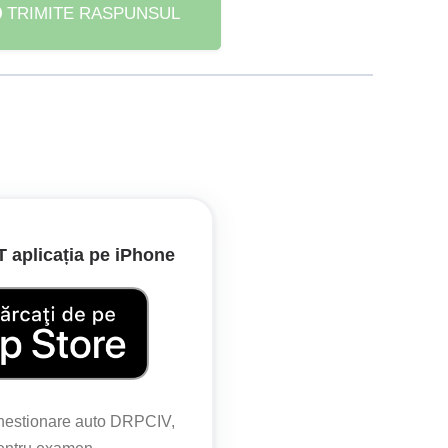
TRIMITE RASPUNSUL
ia să nu fie blocată sau îngreunată circulația și să
sta se consideră staționare.
aplicația pe iPhone
chestionare auto DRPCIV,
 Peste această durată, imobilizarea se consideră