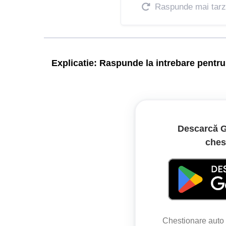
Raspunde mai tarz
Explicatie:
Raspunde la intrebare pentru 
Indicatorul din imagine interzice staționarea, dar
nu existe alte restricții prin semnalizare adițion
Descarcă G
Legislație:
ches
Regulamentul de aplicare a OUG nr. 
Articolul 63
(1) Se consideră oprire imobilizarea voluntară a 
Chestionare aut