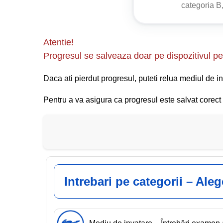
categoria B,
Regulamentul de aplicare a OUG nr. 
Articolul 109
Atentie!
Progresul se salveaza doar pe dispozitivul pe 
Dacă în apropierea unei intersecții este instalat 
numai în direcția sau direcțiile indicate.
Daca ati pierdut progresul, puteti relua mediul de in
Pentru a va asigura ca progresul este salvat corect s
Intrebari pe categorii – Ale