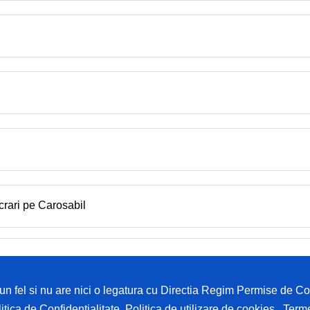
crari pe Carosabil
i un fel si nu are nici o legatura cu Directia Regim Permise de 
itica de Confidentialitate
,
Politica de utilizare de cookies
,
Terme