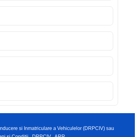
Conducere si Inmatriculare a Vehiculelor (DRPCIV) sau
ni si Conditii
,
DRPCIV
,
ARR