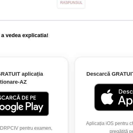
RASPUNSUL
a vedea explicatia!
a dreapta” obligă conducătorul auto să meargă înainte sau să vireze
RATUIT aplicația
Descarcă GRATUIT 
tionare‑AZ
195/2002
sau cu marcaje pentru semnalizarea direcției de mers, conducător
Aplicația iOS pentru 
in 50 m înainte de intersecție și sunt obligați să respecte semnif
o DRPCIV pentru examen,
pregătită 