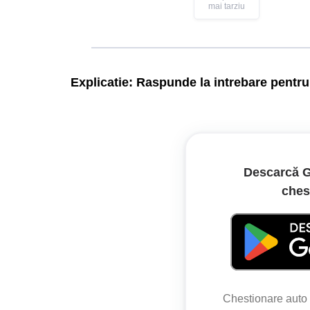
mai tarziu
Explicatie:
Raspunde la intrebare pentru 
În situația prezentată, indicatorul „Înainte sau l
Legislație:
Descarcă G
ches
Regulamentul de aplicare a OUG nr. 
Articolul 107
(1) La intersecțiile prevăzute cu indicatoare și/
corespunzătoare direcției de mers voite cu cel puț
Chestionare aut