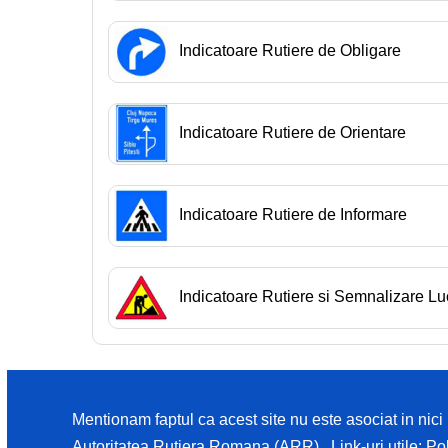
Indicatoare Rutiere de Obligare
Indicatoare Rutiere de Orientare
Indicatoare Rutiere de Informare
Indicatoare Rutiere si Semnalizare Lu
Mentionam faptul ca acest site nu este asociat in nic
Autoritatea Rutiera Romana (ARR). Link-uri utile:
Pol