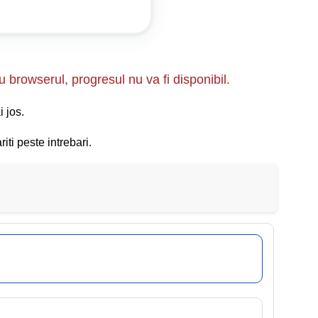
u browserul, progresul nu va fi disponibil.
o anumită direcție, vehiculele trebuie să fie conduse
i jos.
iti peste intrebari.