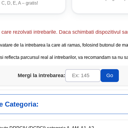
 C, D, E, A – gratis!
195/2002
care rezolvati intrebarile. Daca schimbati dispozitivul sa
un indicator sau aplicat un marcaj care obligă să se circule într-
vatare de la intrebarea la care ati ramas, folosind butonul de ma
i reflecta parcursul real al intrebarilor, va recomandam sa nu sar
Mergi la intrebarea:
Go
ge Categoria: