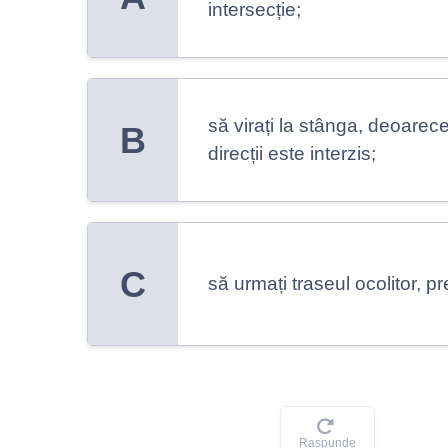
intersecție;
să virați la stânga, deoarece
B
direcții este interzis;
C
să urmați traseul ocolitor, p
Raspunde