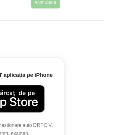
RASPUNSUL
 la dreapta în intersecție.
aplicația pe iPhone
ii de vehicule trebuie să se încadreze pe benzile
chestionare auto DRPCIV,
icația indicatoarelor și marcajelor.
pentru examen.