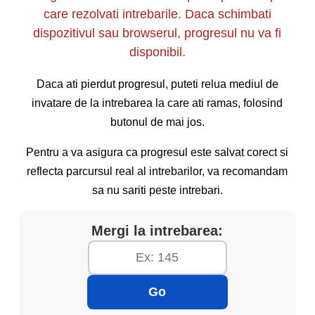
auto autorizat sau solicită remorcarea vehiculului
care rezolvati intrebarile. Daca schimbati
la cel mai apropiat centru de service specializat.
dispozitivul sau browserul, progresul nu va fi
disponibil.
Daca ati pierdut progresul, puteti relua mediul de
invatare de la intrebarea la care ati ramas, folosind
butonul de mai jos.
Pentru a va asigura ca progresul este salvat corect si
reflecta parcursul real al intrebarilor, va recomandam
sa nu sariti peste intrebari.
Mergi la intrebarea:
Go