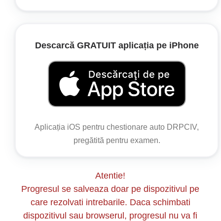
important ca în cazul unei hemoragii severe să
se acționeze imediat pentru a opri sângerarea, a
evalua starea victimei și a solicita ajutor medical
Descarcă GRATUIT aplicația pe iPhone
de urgență.
Aplicația iOS pentru chestionare auto DRPCIV,
pregătită pentru examen.
Atentie!
Progresul se salveaza doar pe dispozitivul pe
care rezolvati intrebarile. Daca schimbati
dispozitivul sau browserul, progresul nu va fi