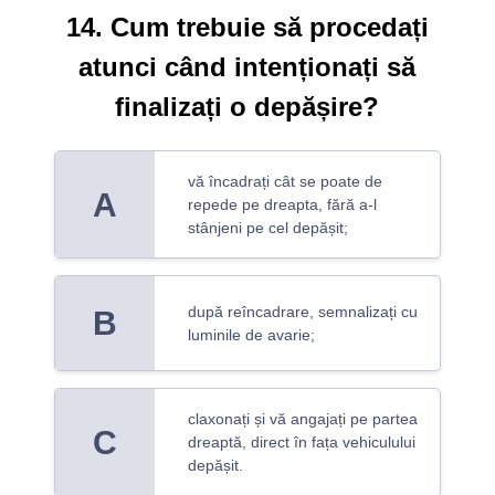
14. Cum trebuie să procedați
atunci când intenționați să
finalizați o depășire?
vă încadrați cât se poate de
A
repede pe dreapta, fără a-l
stânjeni pe cel depășit;
după reîncadrare, semnalizați cu
B
luminile de avarie;
claxonați și vă angajați pe partea
C
dreaptă, direct în fața vehiculului
depășit.