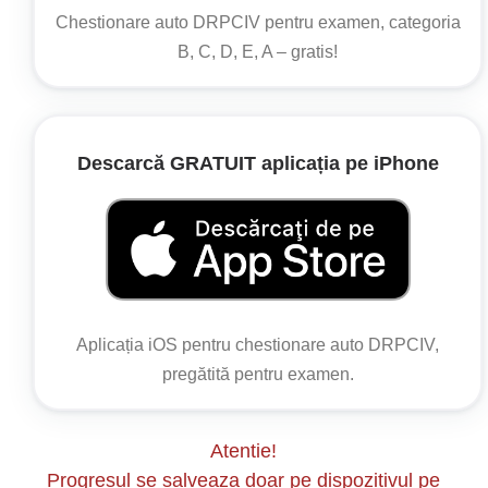
Legislație:
Chestionare auto DRPCIV pentru examen, categoria
B, C, D, E, A – gratis!
Regulament din de aplicare a OUG nr.
195/2002
Articolul 118
Descarcă GRATUIT aplicația pe iPhone
(1)
Conducătorul de vehicul care efectuează
depășirea este obligat:
d) să reintre pe banda sau în șirul de circulație
inițial după ce a semnalizat și s-a asigurat că
poate efectua această manevră în condiții de
siguranță pentru vehiculul depășit și pentru
Aplicația iOS pentru chestionare auto DRPCIV,
ceilalți participanți la trafic.
pregătită pentru examen.
Atentie!
Progresul se salveaza doar pe dispozitivul pe