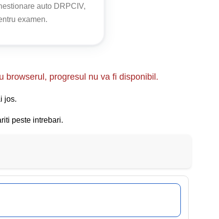
chestionare auto DRPCIV,
entele și reacționând corespunzător la eventualele
pentru examen.
u browserul, progresul nu va fi disponibil.
i jos.
iti peste intrebari.