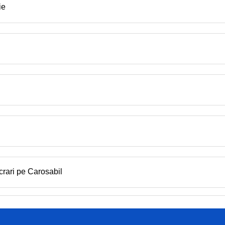
ie
crari pe Carosabil