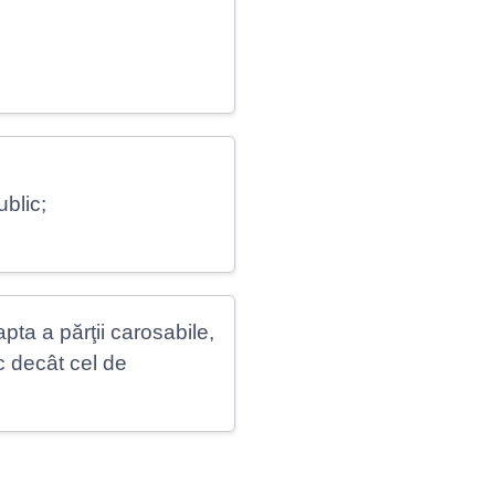
blic;
pta a părţii carosabile,
c decât cel de