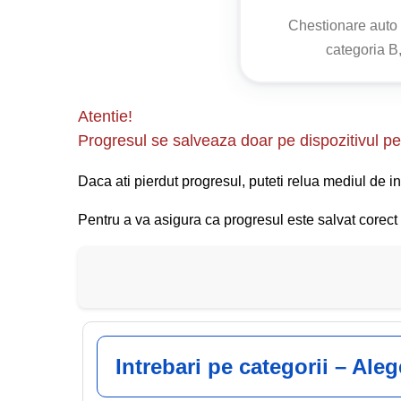
Prin aplicarea acestor măsuri, veți putea conduce
Chestionare aut
pericole din trafic.
categoria B,
Atentie!
Progresul se salveaza doar pe dispozitivul pe 
Daca ati pierdut progresul, puteti relua mediul de in
Pentru a va asigura ca progresul este salvat corect s
Intrebari pe categorii – Ale