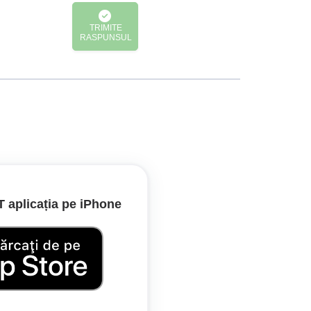
TRIMITE
RASPUNSUL
jută să vă orientați mai bine și să evitați ieșirea de
aplicația pe iPhone
 într-un spațiu mai mic decât distanța vizibilă.
.
ătăți vizibilitatea și pentru a fi vizibil pentru