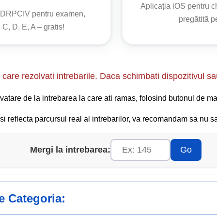
Aplicația iOS pentru 
 în siguranță în condiții de vizibilitate redusă, prevenind accid
o DRPCIV pentru examen,
pregătită 
 C, D, E, A – gratis!
care rezolvati intrebarile. Daca schimbati dispozitivul sa
vatare de la intrebarea la care ati ramas, folosind butonul de ma
i reflecta parcursul real al intrebarilor, va recomandam sa nu sar
Mergi la intrebarea:
Go
ge Categoria: