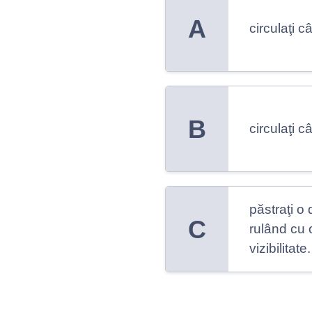
A
circulaţi 
B
circulaţi 
păstraţi o
C
rulând cu 
vizibilitate.