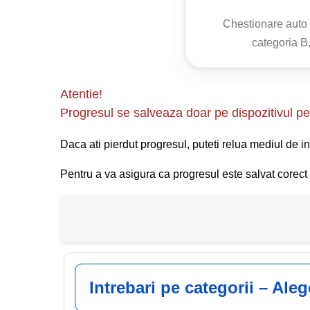
Chestionare aut
c)
la intersecția nedirijată atunci când pătrunde
categoria B,
Atentie!
Progresul se salveaza doar pe dispozitivul pe 
Daca ati pierdut progresul, puteti relua mediul de in
Pentru a va asigura ca progresul este salvat corect s
Intrebari pe categorii – Ale