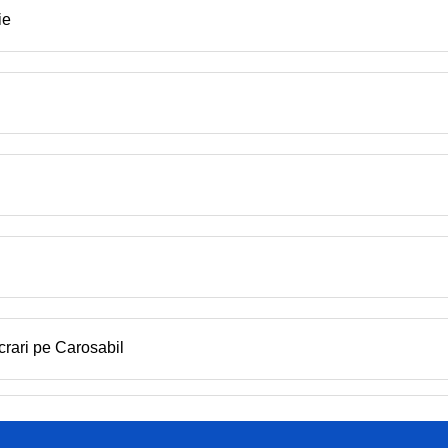
ie
crari pe Carosabil