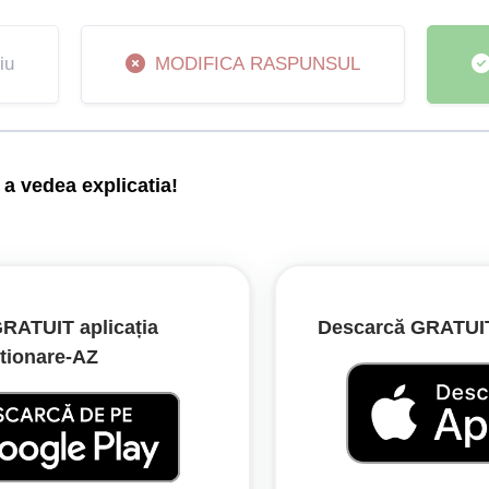
iu
MODIFICA RASPUNSUL
a vedea explicatia!
i unul local, prioritatea de trecere se acordă vehiculelor care c
RATUIT aplicația
Descarcă GRATUIT 
tionare‑AZ
/2002
ritate de trecere și în următoarele situații: