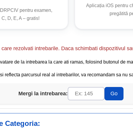
Aplicația iOS pentru 
o DRPCIV pentru examen,
 pe un drum comunal venind de pe un drum local;
pregătită 
 C, D, E, A – gratis!
care rezolvati intrebarile. Daca schimbati dispozitivul sa
vatare de la intrebarea la care ati ramas, folosind butonul de ma
i reflecta parcursul real al intrebarilor, va recomandam sa nu sar
Mergi la intrebarea:
Go
ge Categoria: