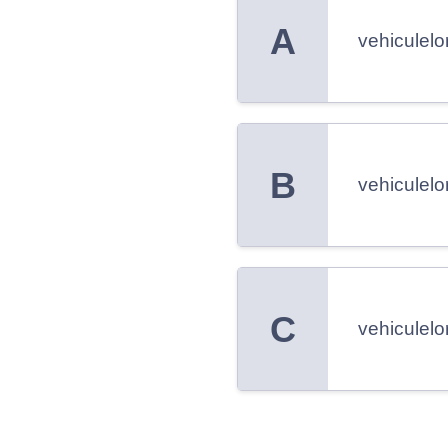
A
vehiculelo
B
vehiculelo
C
vehiculelo