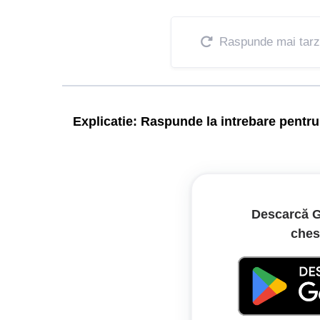
Raspunde mai tarz
Explicatie:
Raspunde la intrebare pentru 
La intersecția nedirijată dintre un drum comunal ș
Legislație:
Descarcă G
ches
Regulamentde aplicare a OUG nr. 195
Articolul 135
Conducătorul de vehicul este obligat să acorde prio