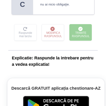
C
nu ai nicio obligaţie.
Raspunde
MODIFICA
TRIMITE
mai tarziu
RASPUNSUL
RASPUNSUL
Explicatie:
Raspunde la intrebare pentru
a vedea explicatia!
Legislație:
OUG nr. 195/2002
Descarcă GRATUIT aplicația chestionare‑AZ
Articolul 79