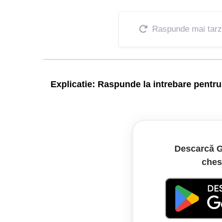
Raspunde mai tarz
Explicatie:
Raspunde la intrebare pentru 
Când un autobuz semnalizează intenția de a ieși 
obligația să reducă viteza și, dacă este necesar, 
Descarcă G
Legislație:
ches
OUG 195/2002:
Articolul 43