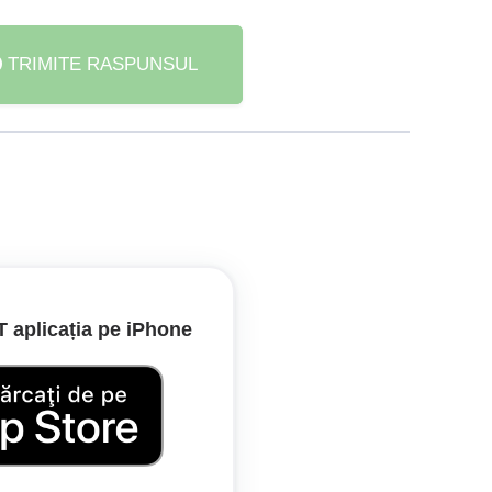
TRIMITE RASPUNSUL
are circulă pe banda de lângă acostament au
iguranță.
aplicația pe iPhone