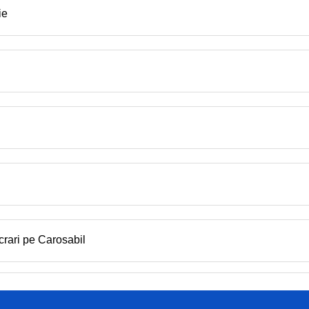
ie
crari pe Carosabil