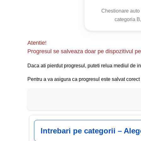
(2) Conducătorul de vehicul care circulă pe banda
Chestionare aut
transport public de persoane numai atunci când con
categoria B,
prin manevra lor nu pun în pericol siguranța celorlal
Regulamentul de aplicare a OUG 195/
Atentie!
Progresul se salveaza doar pe dispozitivul pe 
Articolul 131
Daca ati pierdut progresul, puteti relua mediul de in
(1) La apropierea de o stație pentru mijloace de
intenția de a ieși, conducătorul vehiculului care
Pentru a va asigura ca progresul este salvat corect s
i permite reintrarea în trafic.
Intrebari pe categorii – Ale