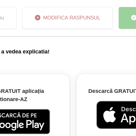
iu
MODIFICA RASPUNSUL
a vedea explicatia!
dintr-o stație prevăzută cu alveolă, conducătorii vehiculelor c
să oprească pentru a permite autobuzului să reintre în trafic în s
RATUIT aplicația
Descarcă GRATUIT 
tionare‑AZ