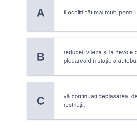
A
îl ocoliți cât mai mult, pentru
reduceți viteza și la nevoie o
B
plecarea din stație a autobu
vă continuați deplasarea, d
C
restricții.