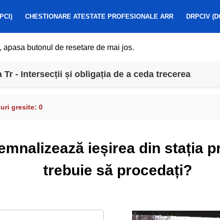
PCI)
CHESTIONARE ATESTATE PROFESIONALE ARR
DRPCIV (D
, apasa butonul de resetare de mai jos.
r - Intersecții și obligația de a ceda trecerea
ri gresite:
0
semnalizează ieșirea din stația 
trebuie să procedați?