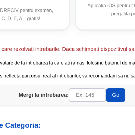
Aplicația iOS pentru 
 situată lângă marginea părții carosabile trebuie să acorde prio
o DRPCIV pentru examen,
pregătită 
ducătorii acestora semnalizează intenția de a reintra în trafic d
 C, D, E, A – gratis!
ți participanți la trafic.
2002:
care rezolvati intrebarile. Daca schimbati dispozitivul sa
vatare de la intrebarea la care ati ramas, folosind butonul de ma
 transport public de persoane prevăzută cu alveolă, din care con
 circulă pe banda de lângă acostament sau bordura este obligat s
i reflecta parcursul real al intrebarilor, va recomandam sa nu sar
Mergi la intrebarea:
Go
ge Categoria: