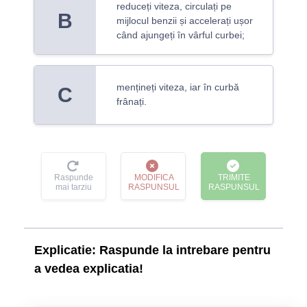
reduceți viteza, circulați pe
B
mijlocul benzii și accelerați ușor
când ajungeți în vârful curbei;
mențineți viteza, iar în curbă
C
frânați.
Raspunde
MODIFICA
TRIMITE
mai tarziu
RASPUNSUL
RASPUNSUL
Explicatie:
Raspunde la intrebare pentru
a vedea explicatia!
Dacă intrați cu viteză prea mare într-o curbă