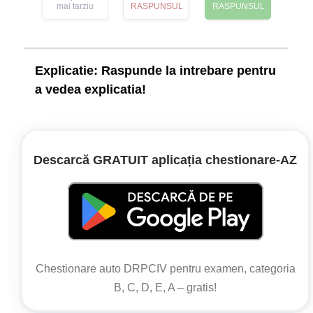
mai tarziu
RASPUNSUL
RASPUNSUL
Explicatie:
Raspunde la intrebare pentru
a vedea explicatia!
Întoarcerea vehiculului este interzisă pe străzile
cu sens unic.
Descarcă GRATUIT aplicația chestionare‑AZ
Legislație:
Regulamentul de aplicare a OUG nr.
195/2002
Articolul 126
Chestionare auto DRPCIV pentru examen, categoria
Se interzice întoarcerea vehiculului:
B, C, D, E, A – gratis!
d) pe drumurile cu sens unic;