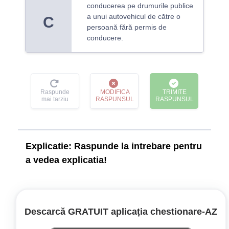
conducerea pe drumurile publice
a unui autovehicul de către o
C
persoană fără permis de
conducere.
Raspunde
MODIFICA
TRIMITE
mai tarziu
RASPUNSUL
RASPUNSUL
Explicatie:
Raspunde la intrebare pentru
a vedea explicatia!
Conducerea pe drumurile publice a unui
autovehicul sau tractor agricol ori forestier sub
influența băuturilor alcoolice, dacă fapta nu
Descarcă GRATUIT aplicația chestionare‑AZ
constituie infracțiune, se sancționează cu