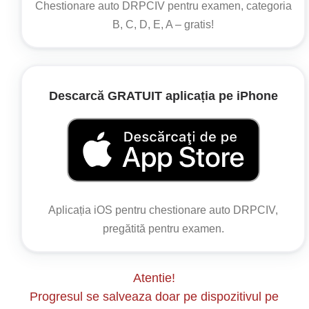
Insuficiență respiratorie (dacă arsurile afectează
Chestionare auto DRPCIV pentru examen, categoria
căile respiratorii).
B, C, D, E, A – gratis!
Descarcă GRATUIT aplicația pe iPhone
Aplicația iOS pentru chestionare auto DRPCIV,
pregătită pentru examen.
Atentie!
Progresul se salveaza doar pe dispozitivul pe