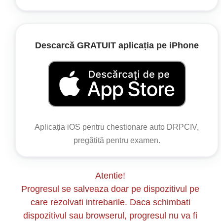
(2) Conducătorii de vehicule sunt obligați să
circule cu o viteză de cel mult 20 km/h, să nu
staționeze sau să parcheze vehiculul în afara
spațiilor anume destinate și semnalizate ca
Descarcă GRATUIT aplicația pe iPhone
atare, să nu stânjenească sau să împiedice
circulația pietonilor chiar dacă, în acest scop,
trebuie să oprească.
Aplicația iOS pentru chestionare auto DRPCIV,
pregătită pentru examen.
Atentie!
Progresul se salveaza doar pe dispozitivul pe
care rezolvati intrebarile. Daca schimbati
dispozitivul sau browserul, progresul nu va fi