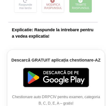
Raspunde
MODIFICA
TRIMITE
mai tarziu
RASPUNSUL
RASPUNSUL
Explicatie:
Raspunde la intrebare pentru
a vedea explicatia!
Legislație:
Regulamentul de aplicare a OUG nr.
Descarcă GRATUIT aplicația chestionare‑AZ
195/2002
Articolul 158
(1) În zona rezidențială, semnalizată ca atare,
pietonii pot folosi toată lățimea părții carosabile,
Chestionare auto DRPCIV pentru examen, categoria
iar jocul copiilor este permis.
B, C, D, E, A – gratis!