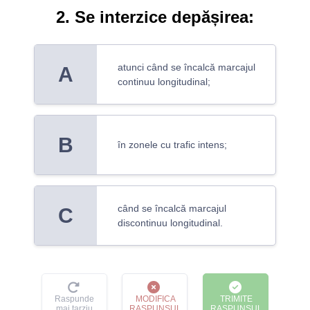
2. Se interzice depășirea:
atunci când se încalcă marcajul
A
continuu longitudinal;
B
în zonele cu trafic intens;
când se încalcă marcajul
C
discontinuu longitudinal.
Raspunde
MODIFICA
TRIMITE
mai tarziu
RASPUNSUL
RASPUNSUL