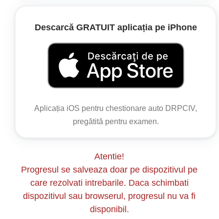
încalcă marcajul care delimitează spațiul de
interzicere;
Descarcă GRATUIT aplicația pe iPhone
OUG nr. 195/2002
Articolul 100
(3) Constituie contravenție și se sancționează cu
amenda prevăzută în clasa a III-a de sancțiuni și
Aplicația iOS pentru chestionare auto DRPCIV,
cu aplicarea sancțiunii contravenționale
pregătită pentru examen.
complementare a suspendării dreptului de a
conduce pentru o perioada de 60 de zile
săvârșirea de către conducătorul de autovehicul,
Atentie!
tractor agricol sau forestier ori tramvai a
Progresul se salveaza doar pe dispozitivul pe
următoarelor fapte:
care rezolvati intrebarile. Daca schimbati
g) nerespectarea regulilor privind depășirea;
dispozitivul sau browserul, progresul nu va fi
disponibil.
Articolul 102