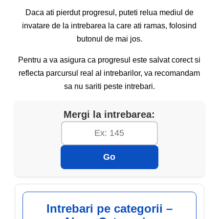
(3) Constituie contravenție și se sancționează cu
Daca ati pierdut progresul, puteti relua mediul de
amenda prevăzută în clasa a IV-a de sancțiuni și
invatare de la intrebarea la care ati ramas, folosind
cu aplicarea sancțiunii complementare a
butonul de mai jos.
suspendării exercitării dreptului de a conduce
pentru o perioada de 90 de zile săvârșirea de
Pentru a va asigura ca progresul este salvat corect si
către conducătorul de autovehicul, tractor agricol
reflecta parcursul real al intrebarilor, va recomandam
sau forestier ori tramvai a următoarelor fapte:
sa nu sariti peste intrebari.
g) nerespectarea regulilor privind prioritatea de
Mergi la intrebarea:
trecere sau depășirea, dacă prin aceasta s-a
produs un accident de circulație din care au
rezultat numai avarierea unui vehicul sau alte
pagube materiale;
Go
Intrebari pe categorii –