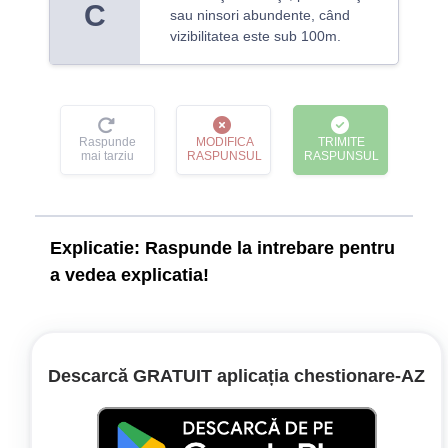
C
sau ninsori abundente, când
vizibilitatea este sub 100m.
Raspunde
MODIFICA
TRIMITE
mai tarziu
RASPUNSUL
RASPUNSUL
Explicatie:
Raspunde la intrebare pentru
a vedea explicatia!
Legislație:
Regulamentul de aplicare a OUG nr.
Descarcă GRATUIT aplicația chestionare‑AZ
195/2002