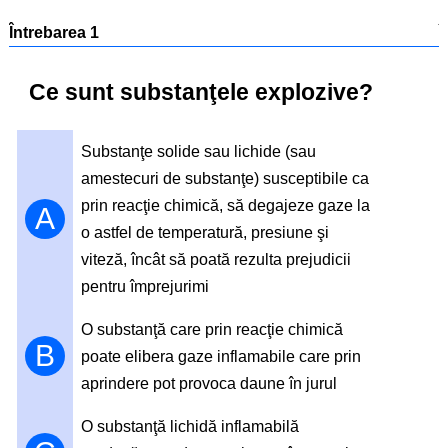
Întrebarea 1
Î
Ce sunt substanţele explozive?
Substanţe solide sau lichide (sau
amestecuri de substanţe) susceptibile ca
prin reacţie chimică, să degajeze gaze la
A
o astfel de temperatură, presiune şi
viteză, încât să poată rezulta prejudicii
pentru împrejurimi
O substanţă care prin reacţie chimică
B
poate elibera gaze inflamabile care prin
aprindere pot provoca daune în jurul
O substanţă lichidă inflamabilă