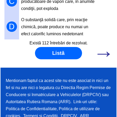
C
producătoare de vapori care, în anumite
condiţii, pot exploda
O substanţă solidă care, prin reacţie
D
chimică, poate produce nu numai un
efect calorific luminos nedetonant
→
Există 112 întrebări de rezolvat.
Listă
Mentionam faptul ca acest site nu este asociat in nici un
fel si nu are nici o legatura cu Directia Regim Permise de
Conducere si Inmatriculare a Vehiculelor (DRPCIV) sau
Autoritatea Rutiera Romana (ARR). Link-uri utile:
Politica de Confidentialitate
,
Politica de utilizare de
cookies
,
Termeni si Conditii
,
DRPCIV
,
ARR