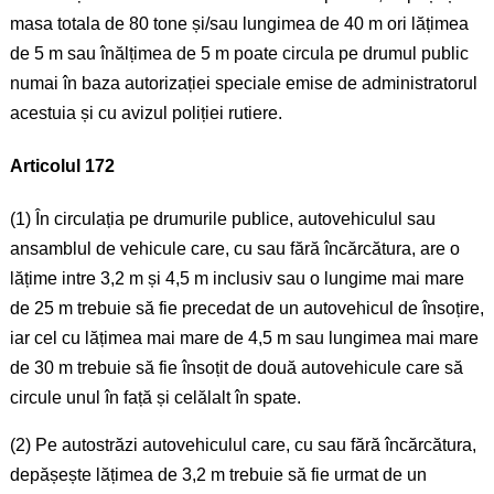
masa totala de 80 tone și/sau lungimea de 40 m ori lățimea
de 5 m sau înălțimea de 5 m poate circula pe drumul public
numai în baza autorizației speciale emise de administratorul
acestuia și cu avizul poliției rutiere.
Articolul 172
(1) În circulația pe drumurile publice, autovehiculul sau
ansamblul de vehicule care, cu sau fără încărcătura, are o
lățime intre 3,2 m și 4,5 m inclusiv sau o lungime mai mare
de 25 m trebuie să fie precedat de un autovehicul de însoțire,
iar cel cu lățimea mai mare de 4,5 m sau lungimea mai mare
de 30 m trebuie să fie însoțit de două autovehicule care să
circule unul în față și celălalt în spate.
(2) Pe autostrăzi autovehiculul care, cu sau fără încărcătura,
depășește lățimea de 3,2 m trebuie să fie urmat de un