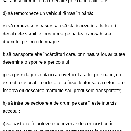
să, a însoțitorului ori a unei alte persoane calificate;
d) să remorcheze un vehicul rămas în până;
e) să urmeze alte trasee sau să staționeze în alte locuri
decât cele stabilite, precum și pe partea carosabilă a
drumului pe timp de noapte;
f) să transporte alte încărcături care, prin natura lor, ar putea
determina o sporire a pericolului;
g) să permită prezența în autovehicul a altor persoane, cu
excepția celuilalt conducător, a însoțitorilor sau a celor care
încarcă ori descarcă mărfurile sau produsele transportate;
h) să intre pe sectoarele de drum pe care îi este interzis
accesul;
i) să păstreze în autovehicul rezerve de combustibil în