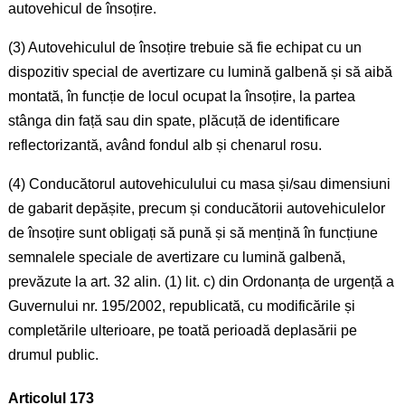
autovehicul de însoțire.
(3) Autovehiculul de însoțire trebuie să fie echipat cu un
dispozitiv special de avertizare cu lumină galbenă și să aibă
montată, în funcție de locul ocupat la însoțire, la partea
stânga din față sau din spate, plăcuță de identificare
reflectorizantă, având fondul alb și chenarul rosu.
(4) Conducătorul autovehiculului cu masa și/sau dimensiuni
de gabarit depășite, precum și conducătorii autovehiculelor
de însoțire sunt obligați să pună și să mențină în funcțiune
semnalele speciale de avertizare cu lumină galbenă,
prevăzute la art. 32 alin. (1) lit. c) din Ordonanța de urgență a
Guvernului nr. 195/2002, republicată, cu modificările și
completările ulterioare, pe toată perioadă deplasării pe
drumul public.
Articolul 173