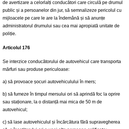
de avertizare a celorlalți conducători care circulă pe drumul
public și a persoanelor din jur, să semnalizeze pericolul cu
mijloacele pe care le are la îndemână și să anunțe
administratorul drumului sau cea mai apropiată unitate de
poliție.
Articolul 176
Se interzice conducătorului de autovehicul care transporta
mărfuri sau produse periculoase:
a) să provoace șocuri autovehiculului în mers;
b) să fumeze în timpul mersului ori să aprindă foc la oprire
sau staționare, la o distanță mai mica de 50 m de
autovehicul;
c) să lase autovehiculul și încărcătura fără supravegherea