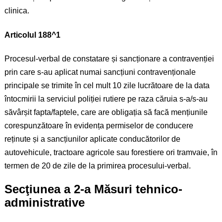
clinica.
Articolul 188^1
Procesul-verbal de constatare și sancționare a contravenției
prin care s-au aplicat numai sancțiuni contravenționale
principale se trimite în cel mult 10 zile lucrătoare de la data
întocmirii la serviciul poliției rutiere pe raza căruia s-a/s-au
săvârșit fapta/faptele, care are obligația să facă mențiunile
corespunzătoare în evidența permiselor de conducere
reținute și a sancțiunilor aplicate conducătorilor de
autovehicule, tractoare agricole sau forestiere ori tramvaie, în
termen de 20 de zile de la primirea procesului-verbal.
Secţiunea a 2-a Măsuri tehnico-
administrative