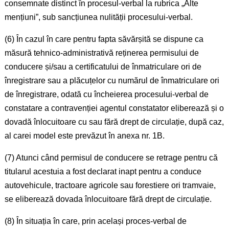
consemnate distinct în procesul-verbal la rubrica „Alte
mențiuni”, sub sancțiunea nulității procesului-verbal.
(6) În cazul în care pentru fapta săvărșită se dispune ca
măsură tehnico-administrativă reținerea permisului de
conducere și/sau a certificatului de înmatriculare ori de
înregistrare sau a plăcuțelor cu numărul de înmatriculare ori
de înregistrare, odată cu încheierea procesului-verbal de
constatare a contravenției agentul constatator eliberează și o
dovadă înlocuitoare cu sau fără drept de circulație, după caz,
al carei model este prevăzut în anexa nr. 1B.
(7) Atunci când permisul de conducere se retrage pentru că
titularul acestuia a fost declarat inapt pentru a conduce
autovehicule, tractoare agricole sau forestiere ori tramvaie,
se eliberează dovada înlocuitoare fără drept de circulație.
(8) În situația în care, prin același proces-verbal de