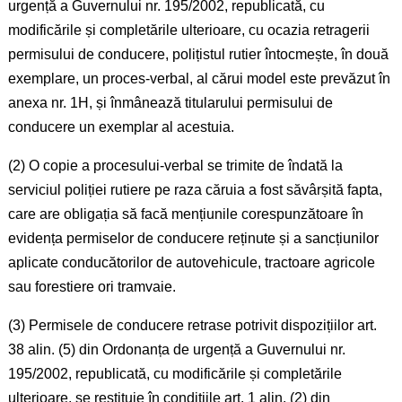
urgență a Guvernului nr. 195/2002, republicată, cu
modificările și completările ulterioare, cu ocazia retragerii
permisului de conducere, polițistul rutier întocmește, în două
exemplare, un proces-verbal, al cărui model este prevăzut în
anexa nr. 1H, și înmânează titularului permisului de
conducere un exemplar al acestuia.
(2) O copie a procesului-verbal se trimite de îndată la
serviciul poliției rutiere pe raza căruia a fost săvârșită fapta,
care are obligația să facă mențiunile corespunzătoare în
evidența permiselor de conducere reținute și a sancțiunilor
aplicate conducătorilor de autovehicule, tractoare agricole
sau forestiere ori tramvaie.
(3) Permisele de conducere retrase potrivit dispozițiilor art.
38 alin. (5) din Ordonanța de urgență a Guvernului nr.
195/2002, republicată, cu modificările și completările
ulterioare, se restituie în condițiile art. 1 alin. (2) din