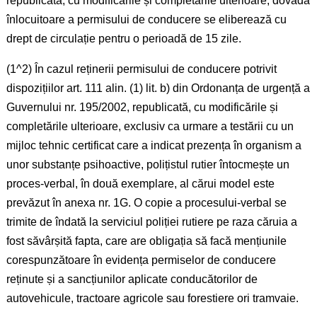
republicată, cu modificările și completările ulterioare, dovada
înlocuitoare a permisului de conducere se eliberează cu
drept de circulație pentru o perioadă de 15 zile.
(1^2) În cazul reținerii permisului de conducere potrivit
dispozițiilor art. 111 alin. (1) lit. b) din Ordonanța de urgență a
Guvernului nr. 195/2002, republicată, cu modificările și
completările ulterioare, exclusiv ca urmare a testării cu un
mijloc tehnic certificat care a indicat prezența în organism a
unor substanțe psihoactive, polițistul rutier întocmește un
proces-verbal, în două exemplare, al cărui model este
prevăzut în anexa nr. 1G. O copie a procesului-verbal se
trimite de îndată la serviciul poliției rutiere pe raza căruia a
fost săvârșită fapta, care are obligația să facă mențiunile
corespunzătoare în evidența permiselor de conducere
reținute și a sancțiunilor aplicate conducătorilor de
autovehicule, tractoare agricole sau forestiere ori tramvaie.