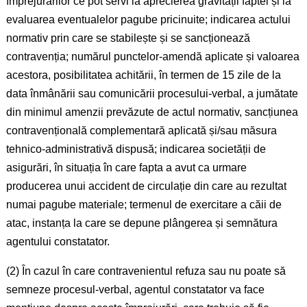
împrejurărilor ce pot servi la aprecierea gravității faptei și la
evaluarea eventualelor pagube pricinuite; indicarea actului
normativ prin care se stabilește și se sancționează
contravenția; numărul punctelor-amendă aplicate și valoarea
acestora, posibilitatea achitării, în termen de 15 zile de la
data înmânării sau comunicării procesului-verbal, a jumătate
din minimul amenzii prevăzute de actul normativ, sancțiunea
contravențională complementară aplicată și/sau măsura
tehnico-administrativă dispusă; indicarea societății de
asigurări, în situația în care fapta a avut ca urmare
producerea unui accident de circulație din care au rezultat
numai pagube materiale; termenul de exercitare a căii de
atac, instanța la care se depune plângerea și semnătura
agentului constatator.
(2) În cazul în care contravenientul refuza sau nu poate să
semneze procesul-verbal, agentul constatator va face