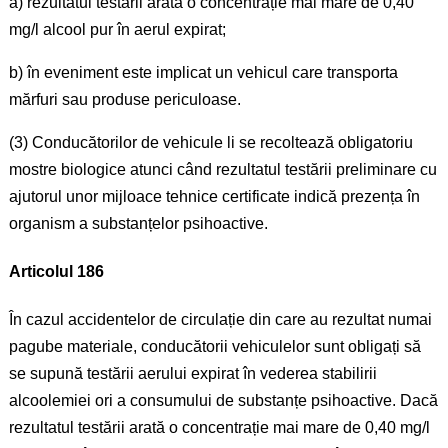
a) rezultatul testării arată o concentrație mai mare de 0,40
mg/l alcool pur în aerul expirat;
b) în eveniment este implicat un vehicul care transporta
mărfuri sau produse periculoase.
(3) Conducătorilor de vehicule li se recoltează obligatoriu
mostre biologice atunci când rezultatul testării preliminare cu
ajutorul unor mijloace tehnice certificate indică prezența în
organism a substanțelor psihoactive.
Articolul 186
În cazul accidentelor de circulație din care au rezultat numai
pagube materiale, conducătorii vehiculelor sunt obligați să
se supună testării aerului expirat în vederea stabilirii
alcoolemiei ori a consumului de substanțe psihoactive. Dacă
rezultatul testării arată o concentrație mai mare de 0,40 mg/l