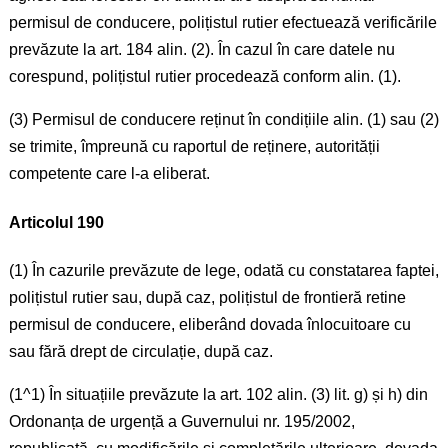
permisul de conducere, polițistul rutier efectuează verificările
prevăzute la art. 184 alin. (2). În cazul în care datele nu
corespund, polițistul rutier procedează conform alin. (1).
(3) Permisul de conducere reținut în condițiile alin. (1) sau (2)
se trimite, împreună cu raportul de reținere, autorității
competente care l-a eliberat.
Articolul 190
(1) În cazurile prevăzute de lege, odată cu constatarea faptei,
polițistul rutier sau, după caz, polițistul de frontieră retine
permisul de conducere, eliberând dovada înlocuitoare cu
sau fără drept de circulație, după caz.
(1^1) În situațiile prevăzute la art. 102 alin. (3) lit. g) și h) din
Ordonanța de urgență a Guvernului nr. 195/2002,