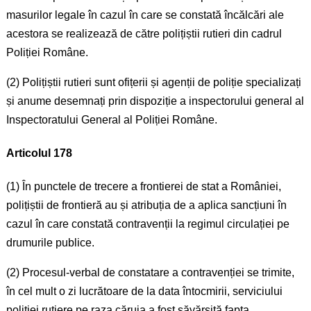
masurilor legale în cazul în care se constată încălcări ale
acestora se realizează de către polițiștii rutieri din cadrul
Poliției Române.
(2) Polițiștii rutieri sunt ofițerii și agenții de poliție specializați
și anume desemnați prin dispoziție a inspectorului general al
Inspectoratului General al Poliției Române.
Articolul 178
(1) În punctele de trecere a frontierei de stat a României,
polițiștii de frontieră au și atribuția de a aplica sancțiuni în
cazul în care constată contravenții la regimul circulației pe
drumurile publice.
(2) Procesul-verbal de constatare a contravenției se trimite,
în cel mult o zi lucrătoare de la data întocmirii, serviciului
poliției rutiere pe raza căruia a fost săvărșită fapta.