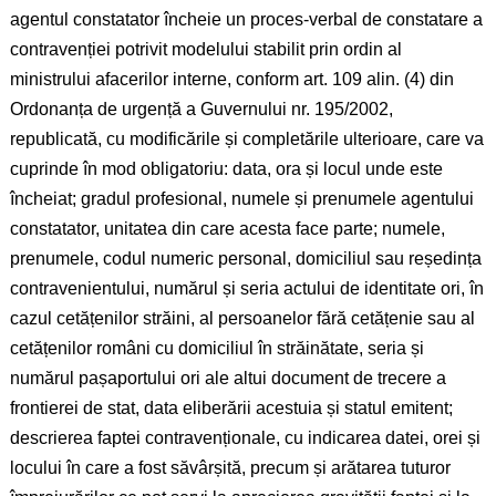
agentul constatator încheie un proces-verbal de constatare a
contravenției potrivit modelului stabilit prin ordin al
ministrului afacerilor interne, conform art. 109 alin. (4) din
Ordonanța de urgență a Guvernului nr. 195/2002,
republicată, cu modificările și completările ulterioare, care va
cuprinde în mod obligatoriu: data, ora și locul unde este
încheiat; gradul profesional, numele și prenumele agentului
constatator, unitatea din care acesta face parte; numele,
prenumele, codul numeric personal, domiciliul sau reședința
contravenientului, numărul și seria actului de identitate ori, în
cazul cetățenilor străini, al persoanelor fără cetățenie sau al
cetățenilor români cu domiciliul în străinătate, seria și
numărul pașaportului ori ale altui document de trecere a
frontierei de stat, data eliberării acestuia și statul emitent;
descrierea faptei contravenționale, cu indicarea datei, orei și
locului în care a fost săvârșită, precum și arătarea tuturor