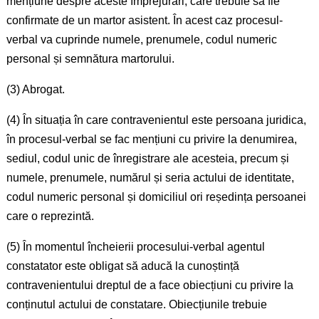
mențiune despre aceste împrejurări, care trebuie să fie
confirmate de un martor asistent. În acest caz procesul-
verbal va cuprinde numele, prenumele, codul numeric
personal și semnătura martorului.
(3) Abrogat.
(4) În situația în care contravenientul este persoana juridica,
în procesul-verbal se fac mențiuni cu privire la denumirea,
sediul, codul unic de înregistrare ale acesteia, precum și
numele, prenumele, numărul și seria actului de identitate,
codul numeric personal și domiciliul ori reședința persoanei
care o reprezintă.
(5) În momentul încheierii procesului-verbal agentul
constatator este obligat să aducă la cunoștință
contravenientului dreptul de a face obiecțiuni cu privire la
conținutul actului de constatare. Obiecțiunile trebuie