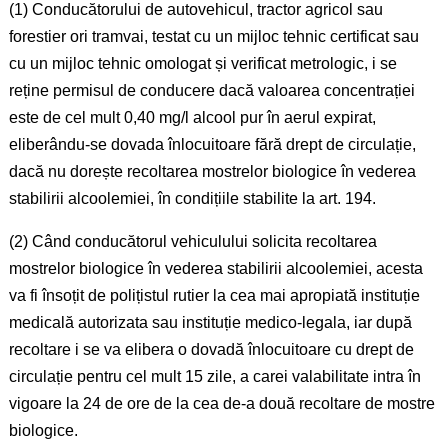
(1) Conducătorului de autovehicul, tractor agricol sau
forestier ori tramvai, testat cu un mijloc tehnic certificat sau
cu un mijloc tehnic omologat și verificat metrologic, i se
reține permisul de conducere dacă valoarea concentrației
este de cel mult 0,40 mg/l alcool pur în aerul expirat,
eliberându-se dovada înlocuitoare fără drept de circulație,
dacă nu dorește recoltarea mostrelor biologice în vederea
stabilirii alcoolemiei, în condițiile stabilite la art. 194.
(2) Când conducătorul vehiculului solicita recoltarea
mostrelor biologice în vederea stabilirii alcoolemiei, acesta
va fi însoțit de polițistul rutier la cea mai apropiată instituție
medicală autorizata sau instituție medico-legala, iar după
recoltare i se va elibera o dovadă înlocuitoare cu drept de
circulație pentru cel mult 15 zile, a carei valabilitate intra în
vigoare la 24 de ore de la cea de-a două recoltare de mostre
biologice.