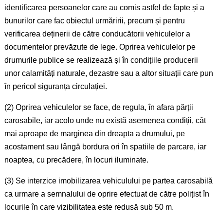
identificarea persoanelor care au comis astfel de fapte și a
bunurilor care fac obiectul urmăririi, precum și pentru
verificarea deținerii de către conducătorii vehiculelor a
documentelor prevăzute de lege. Oprirea vehiculelor pe
drumurile publice se realizează și în condițiile producerii
unor calamități naturale, dezastre sau a altor situații care pun
în pericol siguranța circulației.
(2) Oprirea vehiculelor se face, de regula, în afara părții
carosabile, iar acolo unde nu există asemenea condiții, cât
mai aproape de marginea din dreapta a drumului, pe
acostament sau lângă bordura ori în spatiile de parcare, iar
noaptea, cu precădere, în locuri iluminate.
(3) Se interzice imobilizarea vehiculului pe partea carosabilă
ca urmare a semnalului de oprire efectuat de către polițist în
locurile în care vizibilitatea este redusă sub 50 m.