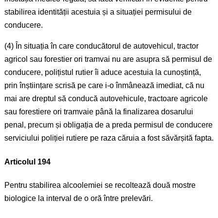
stabilirea identității acestuia și a situației permisului de
conducere.
(4) În situația în care conducătorul de autovehicul, tractor
agricol sau forestier ori tramvai nu are asupra să permisul de
conducere, polițistul rutier îi aduce acestuia la cunoștință,
prin înștiințare scrisă pe care i-o înmânează imediat, că nu
mai are dreptul să conducă autovehicule, tractoare agricole
sau forestiere ori tramvaie până la finalizarea dosarului
penal, precum și obligația de a preda permisul de conducere
serviciului poliției rutiere pe raza căruia a fost săvărșită fapta.
Articolul 194
Pentru stabilirea alcoolemiei se recoltează două mostre
biologice la interval de o oră între prelevări.