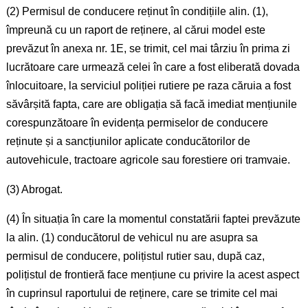
(2) Permisul de conducere reținut în condițiile alin. (1),
împreună cu un raport de reținere, al cărui model este
prevăzut în anexa nr. 1E, se trimit, cel mai târziu în prima zi
lucrătoare care urmează celei în care a fost eliberată dovada
înlocuitoare, la serviciul poliției rutiere pe raza căruia a fost
săvârșită fapta, care are obligația să facă imediat mențiunile
corespunzătoare în evidența permiselor de conducere
reținute și a sancțiunilor aplicate conducătorilor de
autovehicule, tractoare agricole sau forestiere ori tramvaie.
(3) Abrogat.
(4) În situația în care la momentul constatării faptei prevăzute
la alin. (1) conducătorul de vehicul nu are asupra sa
permisul de conducere, polițistul rutier sau, după caz,
polițistul de frontieră face mențiune cu privire la acest aspect
în cuprinsul raportului de reținere, care se trimite cel mai