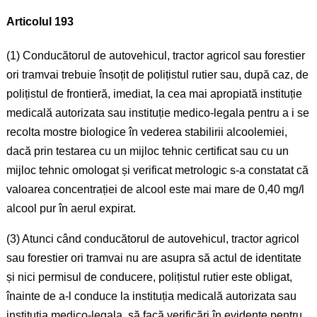
Articolul 193
(1) Conducătorul de autovehicul, tractor agricol sau forestier
ori tramvai trebuie însoțit de polițistul rutier sau, după caz, de
polițistul de frontieră, imediat, la cea mai apropiată instituție
medicală autorizata sau instituție medico-legala pentru a i se
recolta mostre biologice în vederea stabilirii alcoolemiei,
dacă prin testarea cu un mijloc tehnic certificat sau cu un
mijloc tehnic omologat și verificat metrologic s-a constatat că
valoarea concentrației de alcool este mai mare de 0,40 mg/l
alcool pur în aerul expirat.
(3) Atunci când conducătorul de autovehicul, tractor agricol
sau forestier ori tramvai nu are asupra să actul de identitate
și nici permisul de conducere, polițistul rutier este obligat,
înainte de a-l conduce la instituția medicală autorizata sau
instituția medico-legala, să facă verificări în evidente pentru