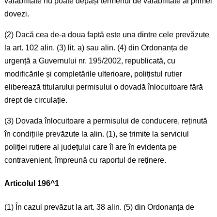
valabilitate nu poate depăși termenul de valabilitate al primei
dovezi.
(2) Dacă cea de-a doua faptă este una dintre cele prevăzute
la art. 102 alin. (3) lit. a) sau alin. (4) din Ordonanța de
urgență a Guvernului nr. 195/2002, republicată, cu
modificările și completările ulterioare, polițistul rutier
eliberează titularului permisului o dovadă înlocuitoare fără
drept de circulație.
(3) Dovada înlocuitoare a permisului de conducere, reținută
în condițiile prevăzute la alin. (1), se trimite la serviciul
poliției rutiere al județului care îl are în evidenta pe
contravenient, împreună cu raportul de reținere.
Articolul 196^1
(1) În cazul prevăzut la art. 38 alin. (5) din Ordonanța de