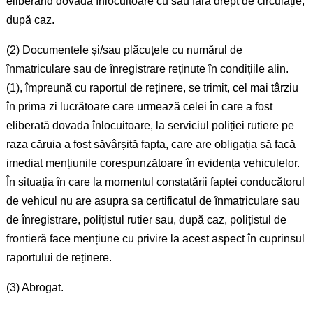
eliberând dovada înlocuitoare cu sau fără drept de circulație,
după caz.
(2) Documentele și/sau plăcuțele cu numărul de
înmatriculare sau de înregistrare reținute în condițiile alin.
(1), împreună cu raportul de reținere, se trimit, cel mai târziu
în prima zi lucrătoare care urmează celei în care a fost
eliberată dovada înlocuitoare, la serviciul poliției rutiere pe
raza căruia a fost săvârșită fapta, care are obligația să facă
imediat mențiunile corespunzătoare în evidența vehiculelor.
În situația în care la momentul constatării faptei conducătorul
de vehicul nu are asupra sa certificatul de înmatriculare sau
de înregistrare, polițistul rutier sau, după caz, polițistul de
frontieră face mențiune cu privire la acest aspect în cuprinsul
raportului de reținere.
(3) Abrogat.