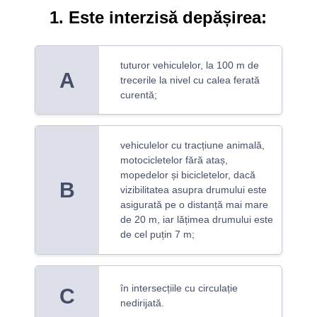
1. Este interzisă depășirea:
tuturor vehiculelor, la 100 m de
A
trecerile la nivel cu calea ferată
curentă;
vehiculelor cu tracțiune animală,
motocicletelor fără ataș,
mopedelor și bicicletelor, dacă
B
vizibilitatea asupra drumului este
asigurată pe o distanță mai mare
de 20 m, iar lățimea drumului este
de cel puțin 7 m;
în intersecțiile cu circulație
C
nedirijată.