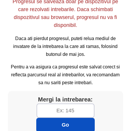
Progresul se salveaza doar pe dispozitivul pe
amenda prevăzută în clasa a IV-a de sancțiuni și
care rezolvati intrebarile. Daca schimbati
cu aplicarea sancțiunii complementare a
dispozitivul sau browserul, progresul nu va fi
suspendării exercitării dreptului de a conduce
disponibil.
pentru o perioada de 90 de zile săvârșirea de
către conducătorul de autovehicul, tractor agricol
Daca ati pierdut progresul, puteti relua mediul de
sau forestier ori tramvai a următoarelor fapte:
invatare de la intrebarea la care ati ramas, folosind
g) nerespectarea regulilor privind prioritatea de
butonul de mai jos.
trecere sau depășirea, dacă prin aceasta s-a
Pentru a va asigura ca progresul este salvat corect si
produs un accident de circulație din care au
reflecta parcursul real al intrebarilor, va recomandam
rezultat numai avarierea unui vehicul sau alte
sa nu sariti peste intrebari.
pagube materiale;
Mergi la intrebarea:
Go