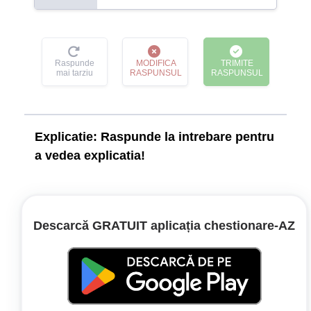
Raspunde
MODIFICA
TRIMITE
mai tarziu
RASPUNSUL
RASPUNSUL
Explicatie:
Raspunde la intrebare pentru
a vedea explicatia!
Legislație:
Regulamentul de aplicare a OUG nr.
Descarcă GRATUIT aplicația chestionare‑AZ
195/2002
Articolul 120
(1) Se interzice depășirea vehiculelor: