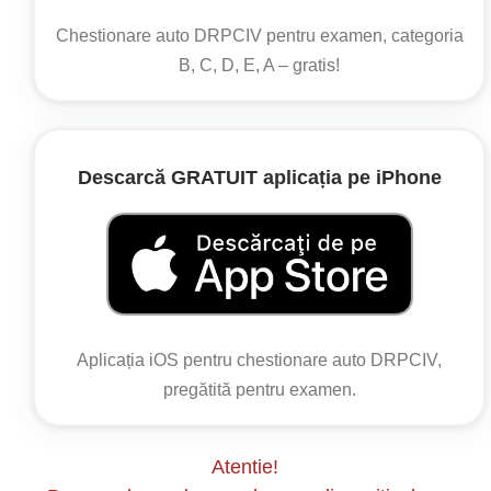
a) în intersecții cu circulația nedirijată;
Chestionare auto DRPCIV pentru examen, categoria
B, C, D, E, A – gratis!
OUG nr. 195/2002
Articolul 100
(3) Constituie contravenție și se sancționează cu
Descarcă GRATUIT aplicația pe iPhone
amenda prevăzută în clasa a III-a de sancțiuni și
cu aplicarea sancțiunii contravenționale
complementare a suspendării dreptului de a
conduce pentru o perioada de 60 de zile
săvârșirea de către conducătorul de autovehicul,
tractor agricol sau forestier ori tramvai a
Aplicația iOS pentru chestionare auto DRPCIV,
următoarelor fapte:
pregătită pentru examen.
g) nerespectarea regulilor privind depășirea;
Articolul 102
Atentie!
(3) Constituie contravenție și se sancționează cu