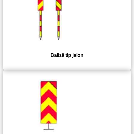
Baliză tip jalon