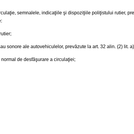
rculaţie, semnalele, indicaţiile şi dispoziţiile poliţistului rutier, 
e:
rutier;
onore ale autovehiculelor, prevăzute la art. 32 alin. (2) lit. a) 
ormal de desfăşurare a circulaţiei;