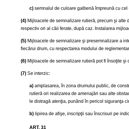
c)
semnalul de culoare galbenă împreună cu cel de
(4)
Mijloacele de semnalizare rutieră, precum şi alte di
respectiv ori al căii ferate, după caz. Instalarea mijlo
(5)
Mijloacele de semnalizare şi presemnalizare a inters
fiecărui drum, cu respectarea modului de reglementare a
(6)
Mijloacele de semnalizare rutieră pot fi însoţite şi
(7)
Se interzic:
a)
amplasarea, în zona drumului public, de constru
rutieră ori realizarea de amenajări sau alte obstac
le distragă atenţia, punând în pericol siguranţa cir
b)
lipirea de afişe, inscripţii sau înscrisuri pe in
ART. 31