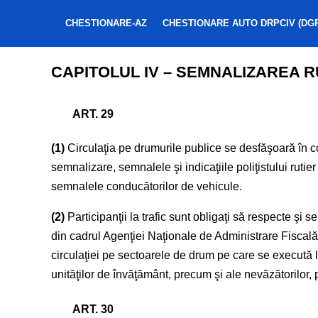
CHESTIONARE-AZ
CHESTIONARE AUTO DRPCIV (DGP
CAPITOLUL IV – SEMNALIZAREA RU
ART. 29
(1)
Circulaţia pe drumurile publice se desfăşoară în con
semnalizare, semnalele şi indicaţiile poliţistului rut
semnalele conducătorilor de vehicule.
(2)
Participanţii la trafic sunt obligaţi să respecte şi s
din cadrul Agenţiei Naţionale de Administrare Fiscală a
circulaţiei pe sectoarele de drum pe care se execută l
unităţilor de învăţământ, precum şi ale nevăzătorilor, 
ART. 30