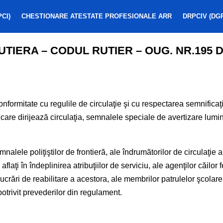
CI)
CHESTIONARE ATESTATE PROFESIONALE ARR
DRPCIV (DG
TIERA – CODUL RUTIER – OUG. NR.195 D
formitate cu regulile de circulaţie şi cu respectarea semnificaţi
ier care dirijează circulaţia, semnalele speciale de avertizare l
emnalele poliţiştilor de frontieră, ale îndrumătorilor de circulaţie 
flaţi în îndeplinirea atribuţiilor de serviciu, ale agenţilor căilo
ucrări de reabilitare a acestora, ale membrilor patrulelor şcolar
potrivit prevederilor din regulament.