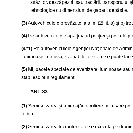
străzilor, deszăpezirii sau tractării, transportulu
tehnologice cu dimensiuni de gabarit depăşite.
(3)
Autovehiculele prevăzute la alin. (2) lit. a) şi b) t
(4)
Pe autovehiculele aparţinând poliţiei şi pe cele prevă
(4^1)
Pe autovehiculele Agenţiei Naţionale de Administra
luminoase cu mesaje variabile, de care se poate face uz 
(5)
Mijloacele speciale de avertizare, luminoase sau so
stabilesc prin regulament.
ART. 33
(1)
Semnalizarea şi amenajările rutiere necesare pe dr
rutiere.
(2)
Semnalizarea lucrărilor care se execută pe drumuril