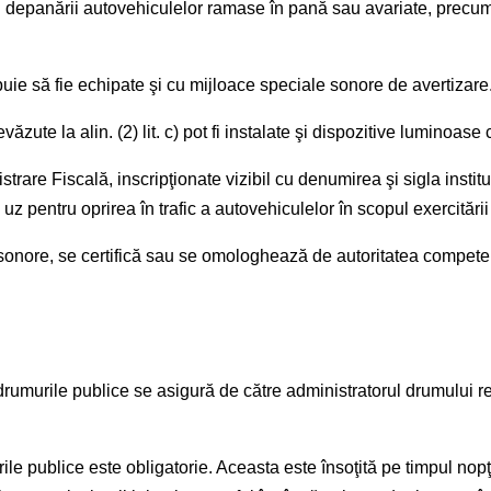
i şi depanării autovehiculelor ramase în pană sau avariate, precum 
rebuie să fie echipate şi cu mijloace speciale sonore de avertizare
zute la alin. (2) lit. c) pot fi instalate şi dispozitive luminoase c
re Fiscală, inscripţionate vizibil cu denumirea şi sigla instituţie
pentru oprirea în trafic a autovehiculelor în scopul exercitării atr
nore, se certifică sau se omologhează de autoritatea competentă, 
umurile publice se asigură de către administratorul drumului res
e publice este obligatorie. Aceasta este însoţită pe timpul nopţ