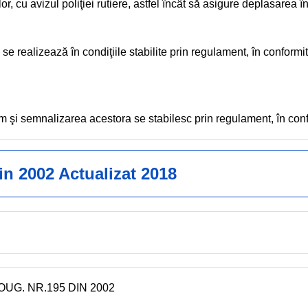
, cu avizul poliţiei rutiere, astfel încât să asigure deplasarea în 
e realizează în condiţiile stabilite prin regulament, în conformi
cum şi semnalizarea acestora se stabilesc prin regulament, în con
in 2002 Actualizat 2018
 OUG. NR.195 DIN 2002