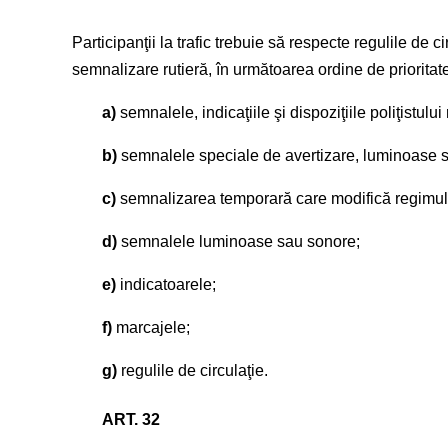
Participanţii la trafic trebuie să respecte regulile de ci
semnalizare rutieră, în următoarea ordine de prioritat
a)
semnalele, indicaţiile şi dispoziţiile poliţistului 
b)
semnalele speciale de avertizare, luminoase sau s
c)
semnalizarea temporară care modifică regimul n
d)
semnalele luminoase sau sonore;
e)
indicatoarele;
f)
marcajele;
g)
regulile de circulaţie.
ART. 32