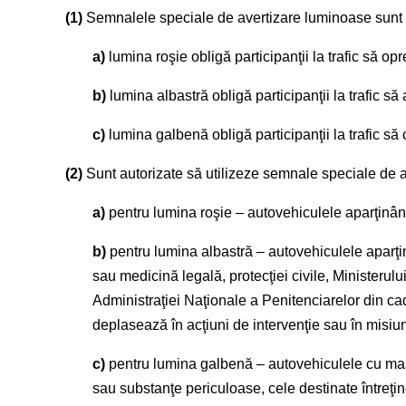
(1)
Semnalele speciale de avertizare luminoase sunt em
a)
lumina roşie obligă participanţii la trafic să 
b)
lumina albastră obligă participanţii la trafic să 
c)
lumina galbenă obligă participanţii la trafic să 
(2)
Sunt autorizate să utilizeze semnale speciale de 
a)
pentru lumina roşie – autovehiculele aparţinând 
b)
pentru lumina albastră – autovehiculele aparţinâ
sau medicină legală, protecţiei civile, Ministerulu
Administraţiei Naţionale a Penitenciarelor din cad
deplasează în acţiuni de intervenţie sau în misiu
c)
pentru lumina galbenă – autovehiculele cu
mas
sau substanţe periculoase, cele destinate întreţiner