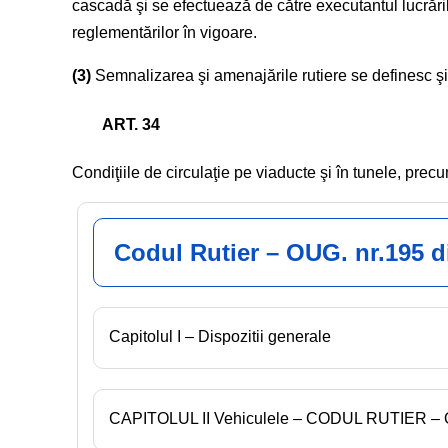
cascadă şi se efectuează de către executantul lucrărilor
reglementărilor în vigoare.
(3)
Semnalizarea şi amenajările rutiere se definesc şi s
ART. 34
Condiţiile de circulaţie pe viaducte şi în tunele, pre
Codul Rutier – OUG. nr.195 d
Capitolul I – Dispozitii generale
CAPITOLUL II Vehiculele – CODUL RUTIER –