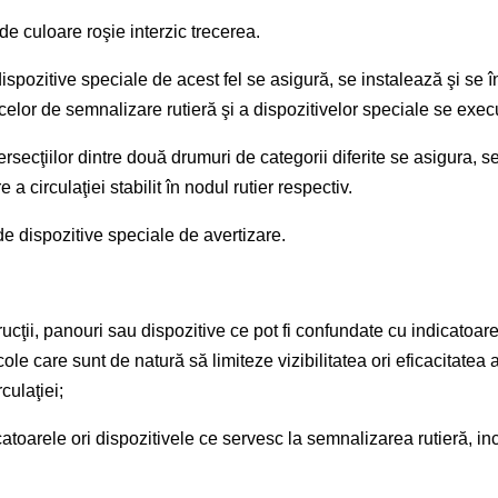
 culoare roşie interzic trecerea.
spozitive speciale de acest fel se asigură, se instalează şi se în
acelor de semnalizare rutieră şi a dispozitivelor speciale se execu
ecţiilor dintre două drumuri de categorii diferite se asigura, se 
 circulaţiei stabilit în nodul rutier respectiv.
 de dispozitive speciale de avertizare.
cţii, panouri sau dispozitive ce pot fi confundate cu indicatoare
ole care sunt de natură să limiteze vizibilitatea ori eficacitatea 
culaţiei;
dicatoarele ori dispozitivele ce servesc la semnalizarea rutieră, in