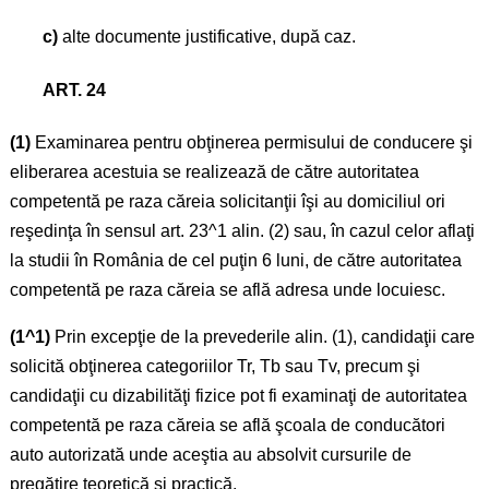
c)
alte documente justificative, după caz.
ART. 24
(1)
Examinarea pentru obţinerea permisului de conducere şi
eliberarea acestuia se realizează de către autoritatea
competentă pe raza căreia solicitanţii îşi au domiciliul ori
reşedinţa în sensul art. 23^1 alin. (2) sau, în cazul celor aflaţi
la studii în România de cel puţin 6 luni, de către autoritatea
competentă pe raza căreia se află adresa unde locuiesc.
(1^1)
Prin excepţie de la prevederile alin. (1), candidaţii care
solicită obţinerea categoriilor Tr, Tb sau Tv, precum şi
candidaţii cu dizabilităţi fizice pot fi examinaţi de autoritatea
competentă pe raza căreia se află şcoala de conducători
auto autorizată unde aceştia au absolvit cursurile de
pregătire teoretică şi practică.