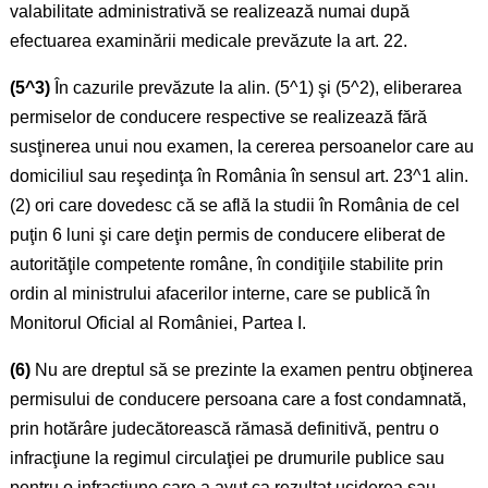
valabilitate administrativă se realizează numai după
efectuarea examinării medicale prevăzute la art. 22.
(5^3)
În cazurile prevăzute la alin. (5^1) şi (5^2), eliberarea
permiselor de conducere respective se realizează fără
susţinerea unui nou examen, la cererea persoanelor care au
domiciliul sau reşedinţa în România în sensul art. 23^1 alin.
(2) ori care dovedesc că se află la studii în România de cel
puţin 6 luni şi care deţin permis de conducere eliberat de
autorităţile competente române, în condiţiile stabilite prin
ordin al ministrului afacerilor interne, care se publică în
Monitorul Oficial al României, Partea I.
(6)
Nu are dreptul să se prezinte la examen pentru obţinerea
permisului de conducere persoana care a fost condamnată,
prin hotărâre judecătorească rămasă definitivă, pentru o
infracţiune la regimul circulaţiei pe drumurile publice sau
pentru o infracţiune care a avut ca rezultat uciderea sau