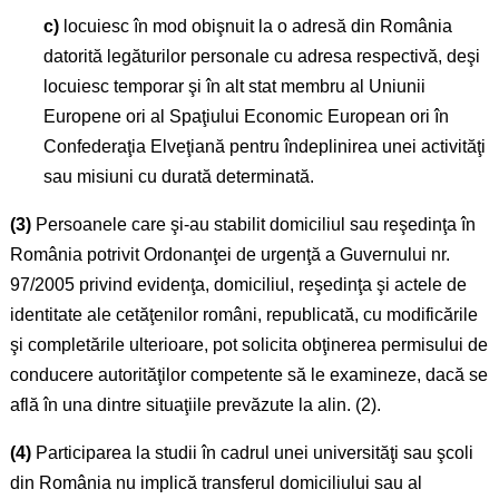
c)
locuiesc în mod obişnuit la o adresă din România
datorită legăturilor personale cu adresa respectivă, deşi
locuiesc temporar şi în alt stat membru al Uniunii
Europene ori al Spaţiului Economic European ori în
Confederaţia Elveţiană pentru îndeplinirea unei activităţi
sau misiuni cu durată determinată.
(3)
Persoanele care şi-au stabilit domiciliul sau reşedinţa în
România potrivit Ordonanţei de urgenţă a Guvernului nr.
97/2005 privind evidenţa, domiciliul, reşedinţa şi actele de
identitate ale cetăţenilor români, republicată, cu modificările
şi completările ulterioare, pot solicita obţinerea permisului de
conducere autorităţilor competente să le examineze, dacă se
află în una dintre situaţiile prevăzute la alin. (2).
(4)
Participarea la studii în cadrul unei universităţi sau şcoli
din România nu implică transferul domiciliului sau al