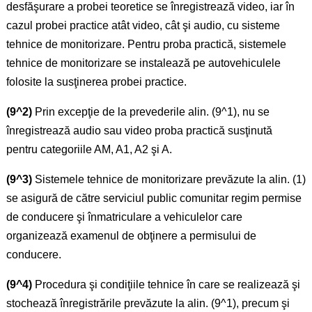
desfăşurare a probei teoretice se înregistrează video, iar în
cazul probei practice atât video, cât şi audio, cu sisteme
tehnice de monitorizare. Pentru proba practică, sistemele
tehnice de monitorizare se instalează pe autovehiculele
folosite la susţinerea probei practice.
(9^2)
Prin excepţie de la prevederile alin. (9^1), nu se
înregistrează audio sau video proba practică susţinută
pentru categoriile AM, A1, A2 şi A.
(9^3)
Sistemele tehnice de monitorizare prevăzute la alin. (1)
se asigură de către serviciul public comunitar regim permise
de conducere şi înmatriculare a vehiculelor care
organizează examenul de obţinere a permisului de
conducere.
(9^4)
Procedura şi condiţiile tehnice în care se realizează şi
stochează înregistrările prevăzute la alin. (9^1), precum şi