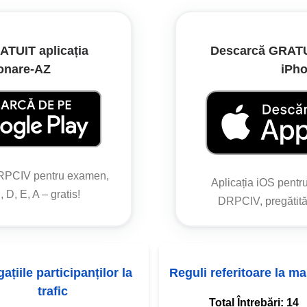
TUIT aplicația
Descarcă GRATUI
onare‑AZ
iPh
DRPCIV pentru examen,
Aplicația iOS pentr
 D, E, A – gratis!
DRPCIV, pregătită
ațiile participanților la
Reguli referitoare la m
trafic
Total Întrebări:
14