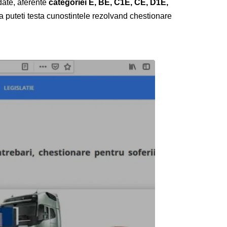
date, aferente
categoriei E, BE, C1E, CE, D1E,
a puteti testa cunostintele rezolvand
chestionare