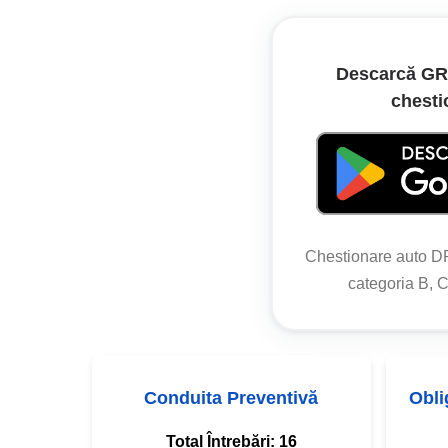
Descarcă GRA
chesti
Chestionare auto 
categoria B, C,
Conduita Preventivă
Oblig
Total Întrebări:
16