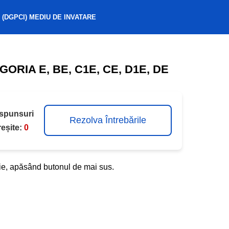
 (DGPCI) MEDIU DE INVATARE
RIA E, BE, C1E, CE, D1E, DE
spunsuri
Rezolva Întrebările
reșite:
0
orie, apăsând butonul de mai sus.