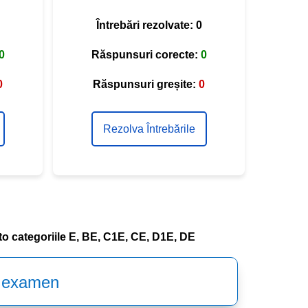
Întrebări rezolvate:
0
0
Răspunsuri corecte:
0
0
Răspunsuri greșite:
0
Rezolva Întrebările
o categoriile E, BE, C1E, CE, D1E, DE
a examen