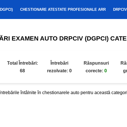
DGPCI)
CHESTIONARE ATESTATE PROFESIONALE ARR
DRPCIV
ĂRI EXAMEN AUTO DRPCIV (DGPCI) CATEGO
Total Întrebări:
Întrebări
Răspunsuri
Ră
68
rezolvate:
0
corecte:
0
g
e întrebările întâlnite în chestionarele auto pentru această categ