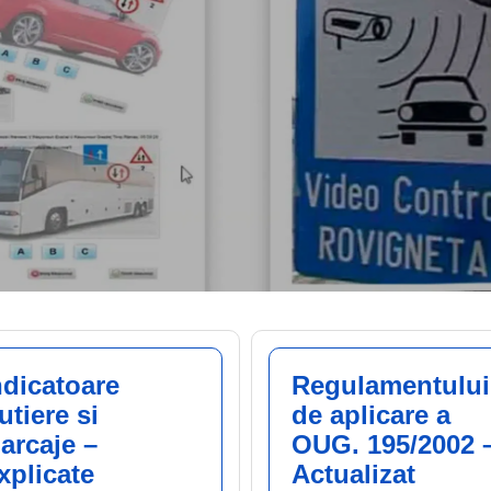
ndicatoare
Regulamentului
utiere si
de aplicare a
arcaje –
OUG. 195/2002 
xplicate
Actualizat