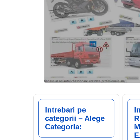
Intrebari pe
I
categorii – Alege
R
Categoria:
M
E