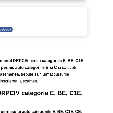
acebook
amenul DRPCIV
pentru
categoriile E, BE, C1E,
i
permis auto categoriile B si C
si sa aveti
asemenea, trebuie sa fi urmat cursurile
 inscrierea la examen.
DRPCIV categoria
E, BE, C1E,
permisului auto categoriile E, BE, C1E, CE,