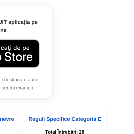
T aplicația pe
one
u chestionare auto
 pentru examen.
anevre
Reguli Specifice Categoria E
Total Întrebări:
26