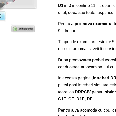
D1E, DE
, contine 11 intrebari, 
unul, doua sau toate raspunsuri
Pentru a
promova examenut t
9 intrebari.
Timpul de examinare este de 5 
opreste automat si veti fi consid
Dupa promovarea probei teoretic
conducerea autocamionului cu re
In aceasta pagina „
Intrebari D
puteti gasi intrebari similare celo
teoretica
DRPCIV
pentru
obtin
C1E, CE, D1E, DE
Pentru a va acomoda cu tipul de