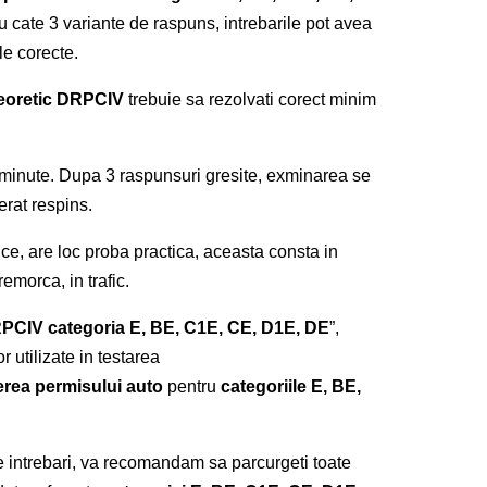
cu cate 3 variante de raspuns, intrebarile pot avea
le corecte.
eoretic DRPCIV
trebuie sa rezolvati corect minim
minute. Dupa 3 raspunsuri gresite, exminarea se
erat respins.
e, are loc proba practica, aceasta consta in
morca, in trafic.
RPCIV categoria E, BE, C1E, CE, D1E, DE
”,
r utilizate in testarea
erea permisului auto
pentru
categoriile E, BE,
 intrebari, va recomandam sa parcurgeti toate